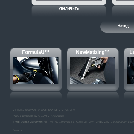
увеличить
Назад
FormulaU™
NewMatizing™
L
All rights reserved. © 2008-2014
Mr CAP Ukraine
Web-site design by © 2008
J.K.®Design
Полировка автомобиля
– от нее захочется отказаться, стоит лишь узнать о здоровой воз
Читати