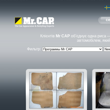
с
Клієнтів
Mr CAP
об’єднує одна риса 
автомобілем, який
Фильтр: