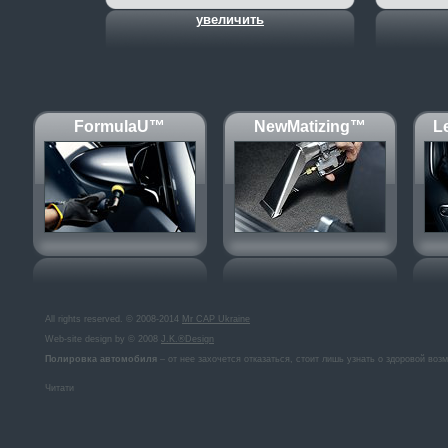
увеличить
FormulaU™
NewMatizing™
L
All rights reserved. © 2008-2014
Mr CAP Ukraine
Web-site design by © 2008
J.K.®Design
Полировка автомобиля
– от нее захочется отказаться, стоит лишь узнать о здоровой воз
Читати